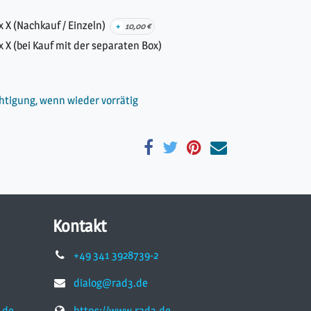
 X (Nachkauf / Einzeln)
+
10,00
€
 X (bei Kauf mit der separaten Box)
htigung, wenn wieder vorrätig
Kontakt
+49 341 3928739-2
dialog@rad3.de
.de
https://www.rad3.de