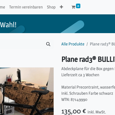
0
ome
Termin vereinbaren
Shop
 Wahl!
Alle Produkte
Plane rad3® BU
Plane rad3® BULLI
Abdeckplane für die Box gegen 
Lieferzeit ca 3 Wochen
Material Precontraint, wasserf
inkl. Schrauben Farbe schwarz
WTN: 87149990
135,00
€
inkl. MwSt.