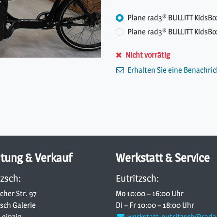
Plane rad3® BULLITT KidsBox
Plane rad3® BULLITT KidsBox
Nicht vorrätig
Erhalten Sie eine Benachric
tung & Verkauf
Werkstatt & Service
tzsch:
Eutritzsch:
cher Str. 97
Mo 10:00 – 16:00 Uhr
zsch Galerie
Di – Fr 10:00 – 18:00 Uhr
Leipzig
werkstatt-eutritzsch@rad3