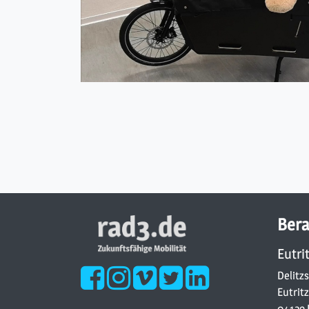
Bera
Eutri
Delitzs
Eutrit
04129 