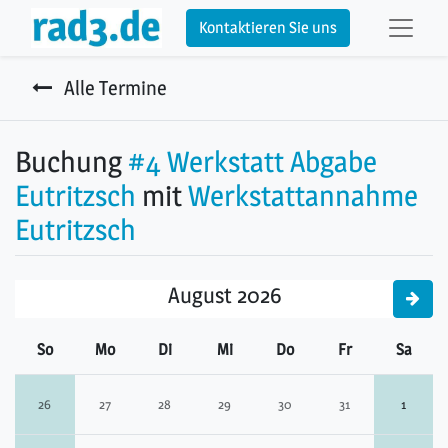
Kontaktieren Sie uns
Alle Termine
Buchung
#4 Werkstatt Abgabe
Eutritzsch
mit
Werkstattannahme
Eutritzsch
August 2026
So
Mo
Di
Mi
Do
Fr
Sa
26
27
28
29
30
31
1